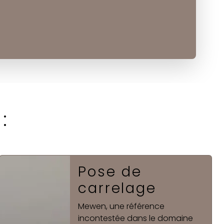
:
Meuble salle
de bain
Chez Mewen, nous proposons
également différents meubles