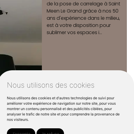
de salle de bain à la vente à
Saint Meen Le Grand.
Que vous souhaitez remplacer
un meuble ou refaire la totalité
de votre salle de b...
Nous utilisons des cookies
Nous utilisons des cookies et d'autres technologies de suivi pour
améliorer votre expérience de navigation sur notre site, pour vous
montrer un contenu personnalisé et des publicités ciblées, pour
analyser le trafic de notre site et pour comprendre la provenance de
nos visiteurs.
J'accepte
Je refuse