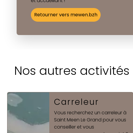
et accueillant !
Retourner vers mewen.bzh
Nos autres activités
Chape
Dans le vaste domaine de la
construction et de la
rénovation, il est essentiel de