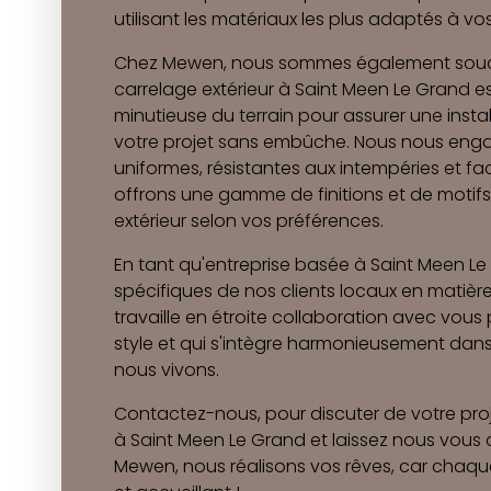
utilisant les matériaux les plus adaptés à vo
Chez Mewen, nous sommes également souci
carrelage extérieur à Saint Meen Le Grand 
minutieuse du terrain pour assurer une install
votre projet sans embûche. Nous nous enga
uniformes, résistantes aux intempéries et fac
offrons une gamme de finitions et de motif
extérieur selon vos préférences.
En tant qu'entreprise basée à Saint Meen L
spécifiques de nos clients locaux en matière
travaille en étroite collaboration avec vous 
style et qui s'intègre harmonieusement dans
nous vivons.
Contactez-nous, pour discuter de votre proj
à Saint Meen Le Grand et laissez nous vous co
Mewen, nous réalisons vos rêves, car chaque